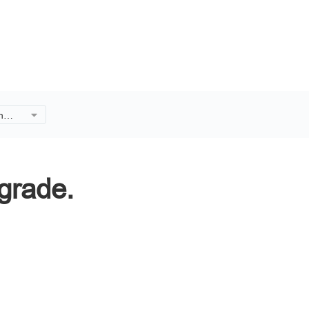
n
grade.