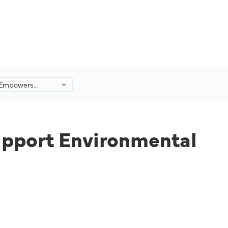
s Empowers
upport
onservation
Malaysia.
upport Environmental