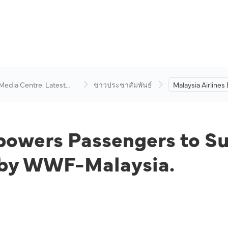
 Media Centre: Latest
ข่าวประชาสัมพันธ์
Malaysia Airline
visory
Passengers to S
Environmental C
Efforts by WWF-
powers Passengers to S
s by WWF-Malaysia.