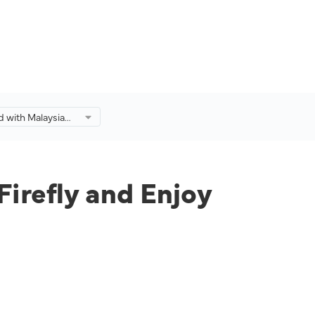
d with Malaysia
ly and Enjoy
or Your Next
Firefly and Enjoy