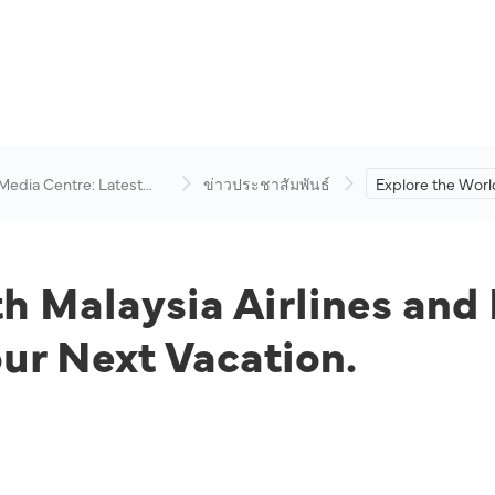
 Media Centre: Latest
ข่าวประชาสัมพันธ์
Explore the Worl
visory
Airlines and Firef
Fantastic Deals f
Vacation.
h Malaysia Airlines and 
our Next Vacation.