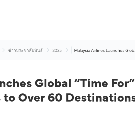
ข่าวประชาสัมพันธ์
2025
Malaysia Airlines Launches Glob
“Time For” Marketing Campaign
Connecting Travellers to Over 6
Destinations
unches Global “Time Fo
 to Over 60 Destination