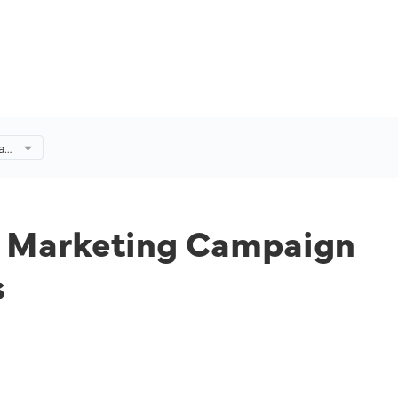
al
0
r” Marketing Campaign
s