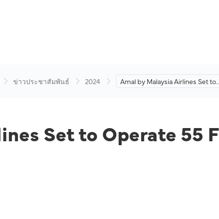
ข่าวประชาสัมพันธ์
2024
Amal by Malaysia Airlines Set to
Operate 55 Flights for 2024 Hajj
Season Phase 2
ines Set to Operate 55 F