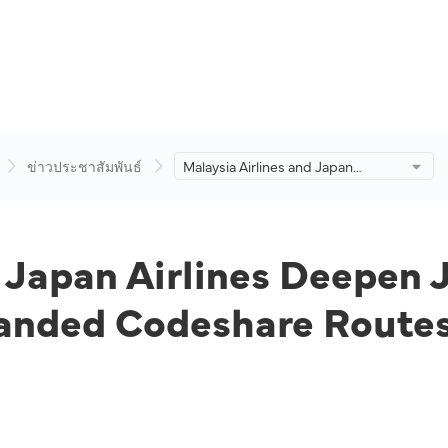
ข่าวประชาสัมพันธ์
Malaysia Airlines and Japan
Airlines Deepen Joint Business
Partnership with Expanded
Codeshare Routes.
 Japan Airlines Deepen 
panded Codeshare Routes