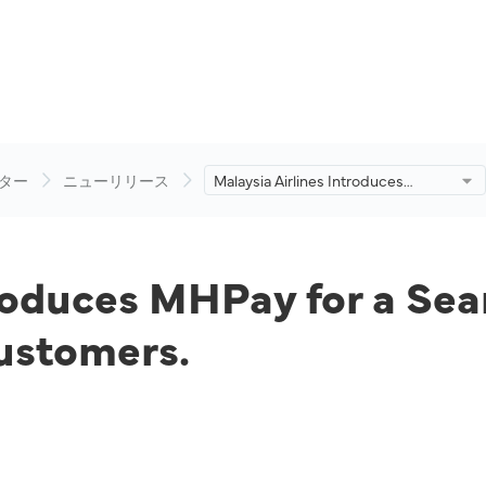
ター
ニューリリース
Malaysia Airlines Introduces
MHPay for a Seamless and Secure
Payment Option to Customers.
troduces MHPay for a Se
ustomers.