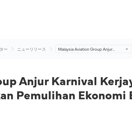
ター
ニューリリース
Malaysia Aviation Group Anjur
Karnival Kerjaya dan Hari Terbuka
untuk Mempercepatkan
Pemulihan Ekonomi Era Pasca
COVID-19
oup Anjur Karnival Kerja
an Pemulihan Ekonomi 