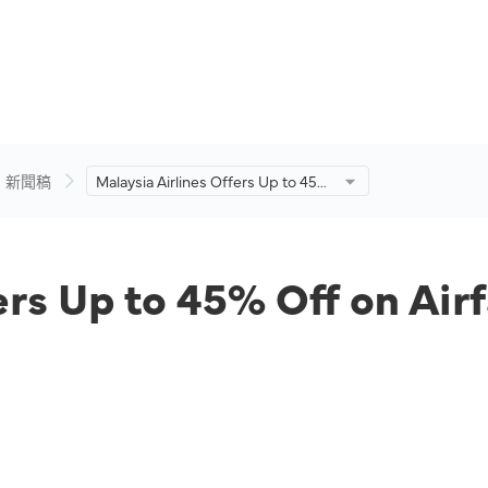
新聞稿
Malaysia Airlines Offers Up to 45%
Off on Airfares at MATTA Fair 2022.
ers Up to 45% Off on Air