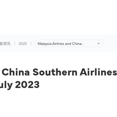
新资讯
2023
Malaysia Airlines and China
Southern Airlines Launch
Codeshare Flights Beginning 6
July 2023
d China Southern Airlin
uly 2023